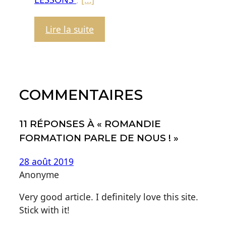
:
Lire la suite
En
2019,
CM
Profiling
COMMENTAIRES
souhaite
vous
donner
11 RÉPONSES À « ROMANDIE
une
FORMATION PARLE DE NOUS ! »
idée
par
28 août 2019
mois
Anonyme
!
Very good article. I definitely love this site.
Voici
Stick with it!
le
premier