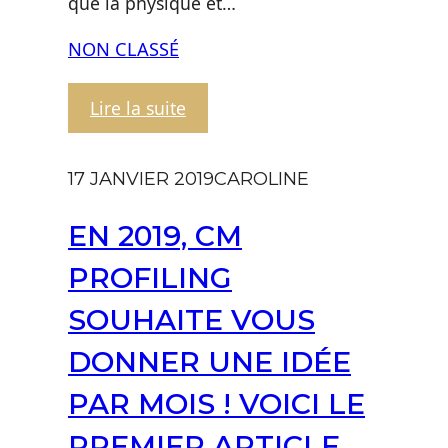
que la physique et…
NON CLASSÉ
:
Lire la suite
Aktabar
–
17 JANVIER 2019
CAROLINE
La
responsabilité
EN 2019, CM
du
Vivant
PROFILING
en
SOUHAITE VOUS
nous
DONNER UNE IDÉE
PAR MOIS ! VOICI LE
PREMIER ARTICLE