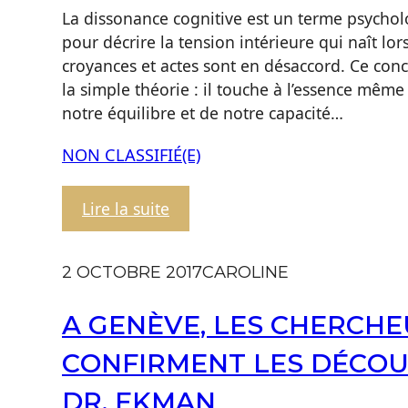
La dissonance cognitive est un terme psycho
pour décrire la tension intérieure qui naît lo
croyances et actes sont en désaccord. Ce con
la simple théorie : il touche à l’essence même
notre équilibre et de notre capacité…
NON CLASSIFIÉ(E)
:
Lire la suite
La
Dissonance
2 OCTOBRE 2017
CAROLINE
Cognitive
:
A GENÈVE, LES CHERCH
Un
Appel
CONFIRMENT LES DÉCO
à
DR. EKMAN
la