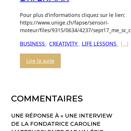
Réconciliation
avec
Pour plus d’informations cliquez sur le lien:
Soi-
https://www.unige.ch/fapse/sensori-
même
moteur/files/9315/0634/4237/sept17_me_sc_c
BUSINESS
,
CREATIVITY
,
LIFE LESSONS
,
[…]
:
Lire la suite
A
Genève,
les
chercheurs
COMMENTAIRES
confirment
les
découvertes
UNE RÉPONSE À « UNE INTERVIEW
du
DE LA FONDATRICE CAROLINE
Dr.