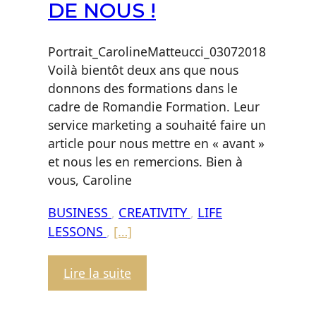
DE NOUS !
Portrait_CarolineMatteucci_03072018
Voilà bientôt deux ans que nous
donnons des formations dans le
cadre de Romandie Formation. Leur
service marketing a souhaité faire un
article pour nous mettre en « avant »
et nous les en remercions. Bien à
vous, Caroline
BUSINESS
,
CREATIVITY
,
LIFE
LESSONS
,
[…]
:
Lire la suite
Romandie
Formation