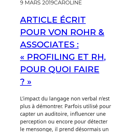
9 MARS 2019
CAROLINE
parle
de
ARTICLE ÉCRIT
nous
!
POUR VON ROHR &
ASSOCIATES :
« PROFILING ET RH,
POUR QUOI FAIRE
? »
L’impact du langage non verbal n’est
plus à démontrer. Parfois utilisé pour
capter un auditoire, influencer une
perception ou encore pour détecter
le mensonge, il prend désormais un