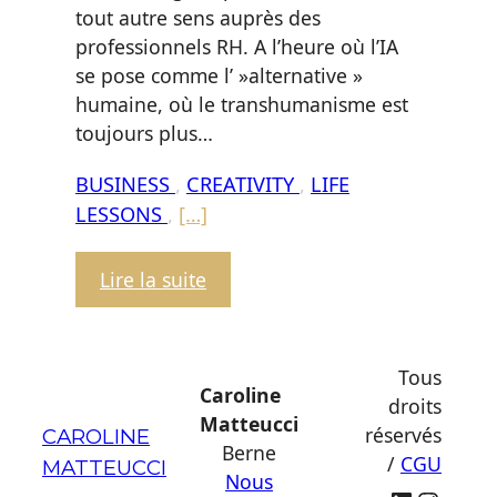
tout autre sens auprès des
professionnels RH. A l’heure où l’IA
se pose comme l’ »alternative »
humaine, où le transhumanisme est
toujours plus…
BUSINESS
,
CREATIVITY
,
LIFE
LESSONS
,
[…]
:
Lire la suite
Article
écrit
pour
Tous
Von
Caroline
droits
Rohr
Matteucci
réservés
CAROLINE
&
Berne
/
CGU
MATTEUCCI
Associates
Nous